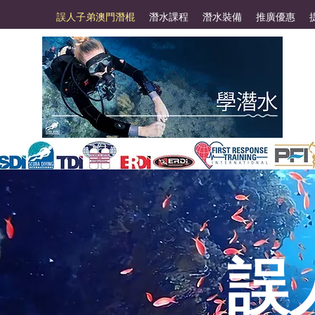
誤人子弟澳門潛棍
潛水課程
潛水裝備
推廣優惠
誤