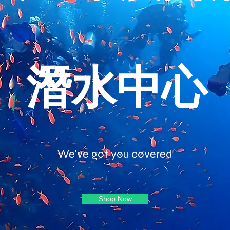
​潛水中心
We've got you covered
Shop Now