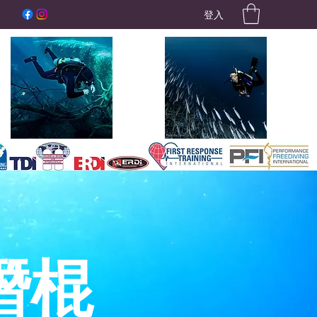
登入
潛棍